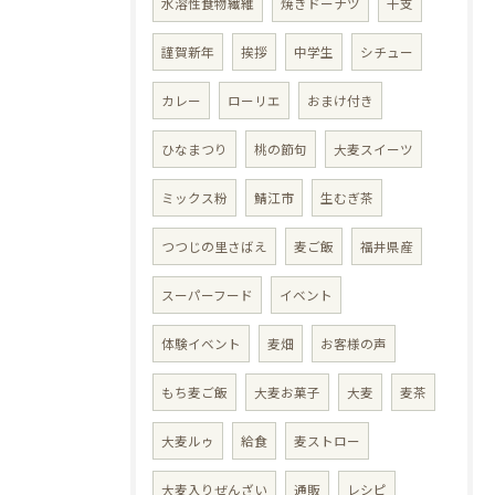
水溶性食物繊維
焼きドーナツ
干支
謹賀新年
挨拶
中学生
シチュー
カレー
ローリエ
おまけ付き
ひなまつり
桃の節句
大麦スイーツ
ミックス粉
鯖江市
生むぎ茶
つつじの里さばえ
麦ご飯
福井県産
スーパーフード
イベント
体験イベント
麦畑
お客様の声
もち麦ご飯
大麦お菓子
大麦
麦茶
大麦ルゥ
給食
麦ストロー
大麦入りぜんざい
通販
レシピ