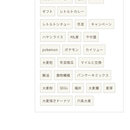
ギフト
レトルトカレー
レトルトシチュー
冬至
キャンペーン
ハヤシライス
#丸麦
やせ菌
pokemon
ポケモン
カイリュー
大麦粒
冬至南瓜
マイルと交換
腸活
食物繊維
パンケーキミックス
大麦粉
SDGs
福井
大麦麺
麦芽
大麦焼きドーナツ
六条大麦