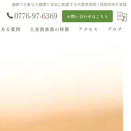
通販で大麦なら健康と安全に配慮する大麦倶楽部 | 地産地消を実践
0776-97-6369
お問い合わせはこちら
くある質問
大麦倶楽部の特徴
アクセス
ブログ
丸麦
大麦ルゥ・ソース
麦ストロー
大麦入りぜんざい
麦茶