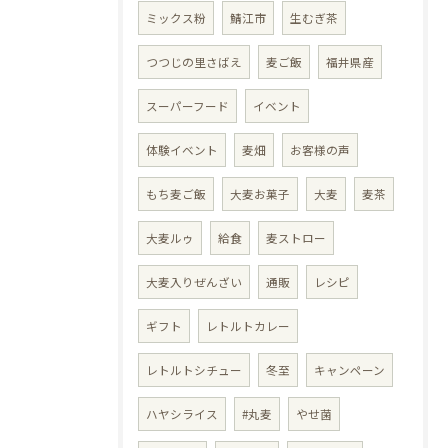
ミックス粉
鯖江市
生むぎ茶
つつじの里さばえ
麦ご飯
福井県産
スーパーフード
イベント
体験イベント
麦畑
お客様の声
もち麦ご飯
大麦お菓子
大麦
麦茶
大麦ルゥ
給食
麦ストロー
大麦入りぜんざい
通販
レシピ
ギフト
レトルトカレー
レトルトシチュー
冬至
キャンペーン
ハヤシライス
#丸麦
やせ菌