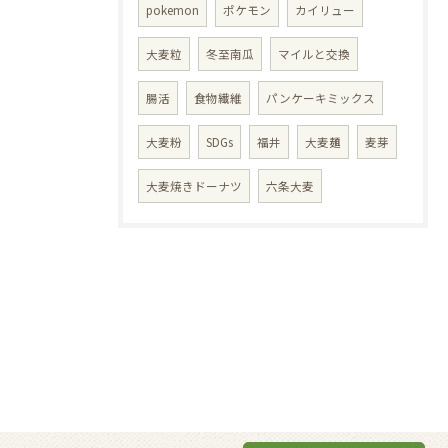
pokemon
ポケモン
カイリュー
大麦粒
冬至南瓜
マイルと交換
腸活
食物繊維
パンケーキミックス
大麦粉
SDGs
福井
大麦麺
麦芽
大麦焼きドーナツ
六条大麦