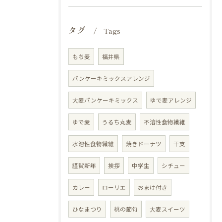
タグ
Tags
もち麦
福井県
パンケーキミックスアレンジ
大麦パンケーキミックス
ゆで麦アレンジ
ゆで麦
うるち丸麦
不溶性食物繊維
水溶性食物繊維
焼きドーナツ
干支
謹賀新年
挨拶
中学生
シチュー
カレー
ローリエ
おまけ付き
ひなまつり
桃の節句
大麦スイーツ