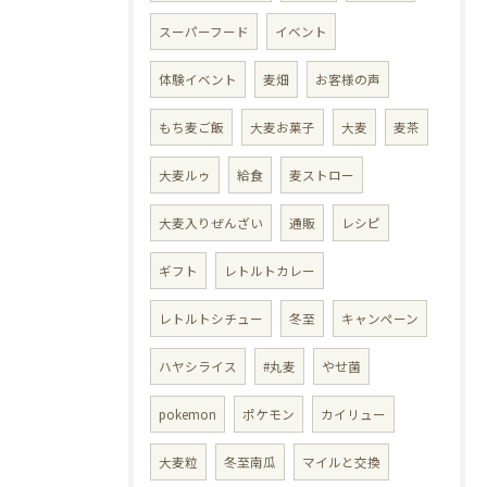
スーパーフード
イベント
体験イベント
麦畑
お客様の声
もち麦ご飯
大麦お菓子
大麦
麦茶
大麦ルゥ
給食
麦ストロー
大麦入りぜんざい
通販
レシピ
ギフト
レトルトカレー
レトルトシチュー
冬至
キャンペーン
ハヤシライス
#丸麦
やせ菌
pokemon
ポケモン
カイリュー
大麦粒
冬至南瓜
マイルと交換