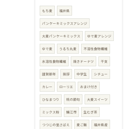
もち麦
福井県
パンケーキミックスアレンジ
大麦パンケーキミックス
ゆで麦アレンジ
ゆで麦
うるち丸麦
不溶性食物繊維
水溶性食物繊維
焼きドーナツ
干支
謹賀新年
挨拶
中学生
シチュー
カレー
ローリエ
おまけ付き
ひなまつり
桃の節句
大麦スイーツ
ミックス粉
鯖江市
生むぎ茶
つつじの里さばえ
麦ご飯
福井県産