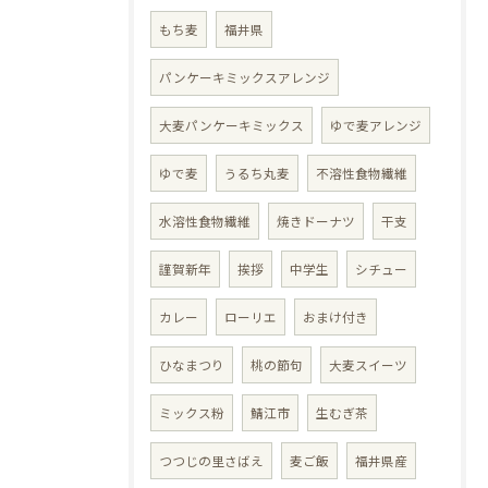
もち麦
福井県
パンケーキミックスアレンジ
大麦パンケーキミックス
ゆで麦アレンジ
ゆで麦
うるち丸麦
不溶性食物繊維
水溶性食物繊維
焼きドーナツ
干支
謹賀新年
挨拶
中学生
シチュー
カレー
ローリエ
おまけ付き
ひなまつり
桃の節句
大麦スイーツ
ミックス粉
鯖江市
生むぎ茶
つつじの里さばえ
麦ご飯
福井県産