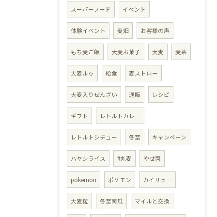
スーパーフード
イベント
体験イベント
麦畑
お客様の声
もち麦ご飯
大麦お菓子
大麦
麦茶
大麦ルゥ
給食
麦ストロー
大麦入りぜんざい
通販
レシピ
ギフト
レトルトカレー
レトルトシチュー
冬至
キャンペーン
ハヤシライス
#丸麦
やせ菌
pokemon
ポケモン
カイリュー
大麦粒
冬至南瓜
マイルと交換