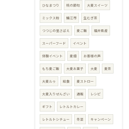
ひなまつり
桃の節句
大麦スイーツ
ミックス粉
鯖江市
生むぎ茶
つつじの里さばえ
麦ご飯
福井県産
スーパーフード
イベント
体験イベント
麦畑
お客様の声
もち麦ご飯
大麦お菓子
大麦
麦茶
大麦ルゥ
給食
麦ストロー
大麦入りぜんざい
通販
レシピ
ギフト
レトルトカレー
レトルトシチュー
冬至
キャンペーン