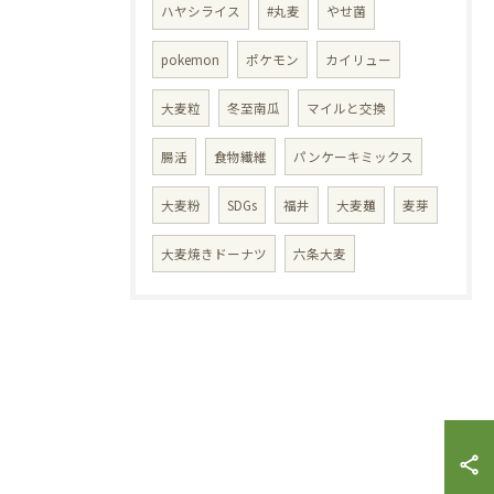
ハヤシライス
#丸麦
やせ菌
pokemon
ポケモン
カイリュー
大麦粒
冬至南瓜
マイルと交換
腸活
食物繊維
パンケーキミックス
大麦粉
SDGs
福井
大麦麺
麦芽
大麦焼きドーナツ
六条大麦