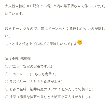
大麦粉全粒粉50％配合で、福井市内の菓子店さんで作っていただ
いています。
焼きドーナツなので、胃にドーンっとくる感じがないのが嬉し
い。
しっとりと焼き上げられてて美味しいんですよ
味は全部で5種類
〇 バニラ（安定の定番ですね）
〇 チョコレート(こちらも定番！)
〇 ラズベリー（ぷちぷち食感がよき）
〇 とみつ金時（福井特産のサツマイモが入ってて美味し）
〇 抹茶（濃厚な抹茶の香りと大納言小豆入りがうれし）