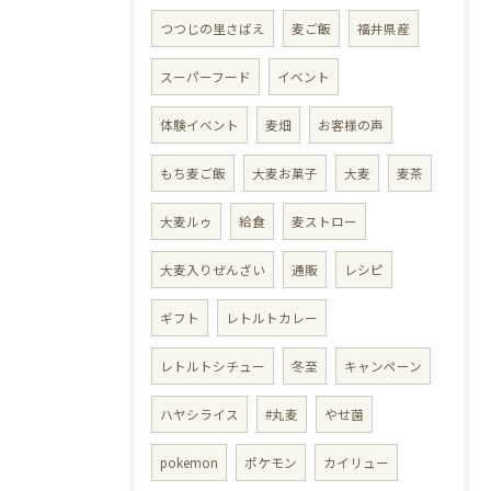
つつじの里さばえ
麦ご飯
福井県産
スーパーフード
イベント
体験イベント
麦畑
お客様の声
もち麦ご飯
大麦お菓子
大麦
麦茶
大麦ルゥ
給食
麦ストロー
大麦入りぜんざい
通販
レシピ
ギフト
レトルトカレー
レトルトシチュー
冬至
キャンペーン
ハヤシライス
#丸麦
やせ菌
pokemon
ポケモン
カイリュー