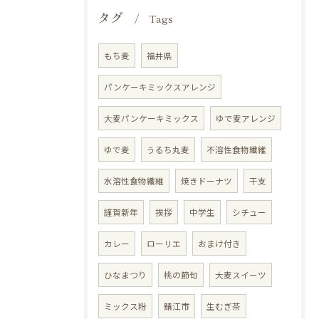
タグ
Tags
もち麦
福井県
パンケーキミックスアレンジ
大麦パンケーキミックス
ゆで麦アレンジ
ゆで麦
うるち丸麦
不溶性食物繊維
水溶性食物繊維
焼きドーナツ
干支
謹賀新年
挨拶
中学生
シチュー
カレー
ローリエ
おまけ付き
ひなまつり
桃の節句
大麦スイーツ
ミックス粉
鯖江市
生むぎ茶