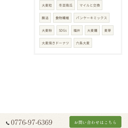
大麦粒
冬至南瓜
マイルと交換
腸活
食物繊維
パンケーキミックス
大麦粉
SDGs
福井
大麦麺
麦芽
大麦焼きドーナツ
六条大麦
0776-97-6369
お問い合わせはこちら