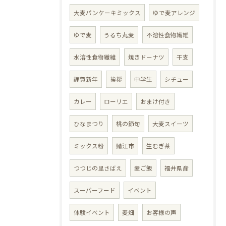
大麦パンケーキミックス
ゆで麦アレンジ
ゆで麦
うるち丸麦
不溶性食物繊維
水溶性食物繊維
焼きドーナツ
干支
謹賀新年
挨拶
中学生
シチュー
カレー
ローリエ
おまけ付き
ひなまつり
桃の節句
大麦スイーツ
ミックス粉
鯖江市
生むぎ茶
つつじの里さばえ
麦ご飯
福井県産
スーパーフード
イベント
体験イベント
麦畑
お客様の声