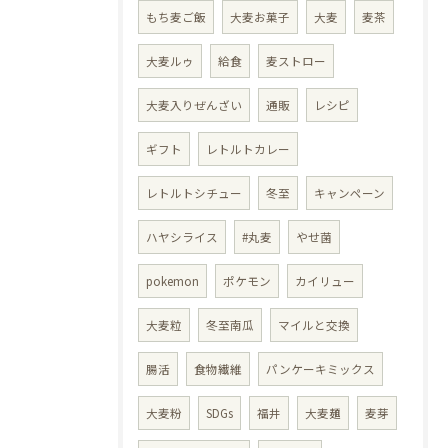
もち麦ご飯
大麦お菓子
大麦
麦茶
大麦ルゥ
給食
麦ストロー
大麦入りぜんざい
通販
レシピ
ギフト
レトルトカレー
レトルトシチュー
冬至
キャンペーン
ハヤシライス
#丸麦
やせ菌
pokemon
ポケモン
カイリュー
大麦粒
冬至南瓜
マイルと交換
腸活
食物繊維
パンケーキミックス
大麦粉
SDGs
福井
大麦麺
麦芽