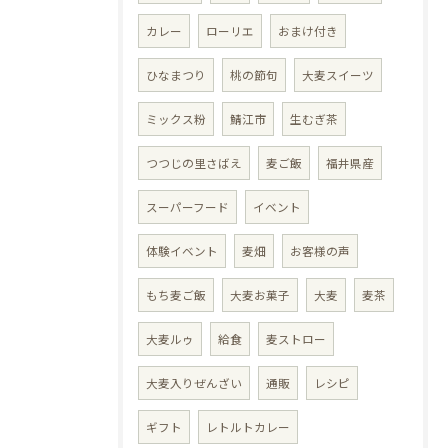
カレー
ローリエ
おまけ付き
ひなまつり
桃の節句
大麦スイーツ
ミックス粉
鯖江市
生むぎ茶
つつじの里さばえ
麦ご飯
福井県産
スーパーフード
イベント
体験イベント
麦畑
お客様の声
もち麦ご飯
大麦お菓子
大麦
麦茶
大麦ルゥ
給食
麦ストロー
大麦入りぜんざい
通販
レシピ
ギフト
レトルトカレー