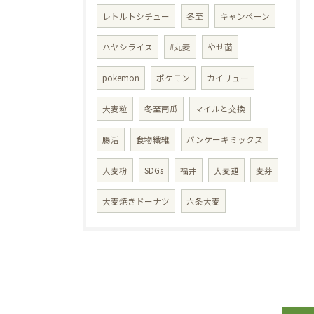
レトルトシチュー
冬至
キャンペーン
ハヤシライス
#丸麦
やせ菌
pokemon
ポケモン
カイリュー
大麦粒
冬至南瓜
マイルと交換
腸活
食物繊維
パンケーキミックス
大麦粉
SDGs
福井
大麦麺
麦芽
大麦焼きドーナツ
六条大麦