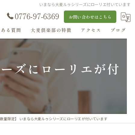
いまなら大麦ルゥシリーズにローリエ付いています
0776-97-6369
お問い合わせはこちら
くある質問
大麦倶楽部の特徴
アクセス
ブログ
丸麦
大麦ルゥ・ソース
リーズにローリエが付
麦ストロー
大麦入りぜんざい
麦茶
数量限定】 いまなら大麦ルゥシリーズにローリエが付いています