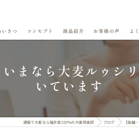
あいさつ
コンセプト
商品紹介
お客様の声
よ
 いまなら大麦ルゥシ
いています
通販で大麦なら福井産100%の大麦倶楽部
ブログ
【店舗・