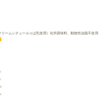
クリームシチュールゥは乳使用）
化学調味料、動物性油脂不使用
ら
ら
ら
ら