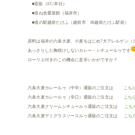
■直販（EC/本社）
■喜ね舎愛菜館（福井市）
■道の駅越前たけふ（越前市 JR越前たけふ駅前）
原料は福井の六条大麦、
小麦をはじめ7大アレルゲン（
あっさりした胸焼けしないカレー・シチュールゥです
ローリエ付きのこの機会に是非いかがですか？
六条大麦カレールゥ（中辛）通販のご注文は
こち
六条大麦カレールゥ（辛口）通販のご注文は
こち
六条大麦クリームシチュールゥ通販のご注文は
こち
六条大麦デミグラスソースルゥ通販のご注文は
こち