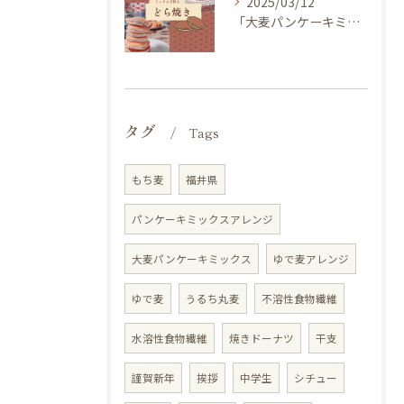
2025/03/12
「大麦パンケーキミックス」を使ってどら焼き作ってみませんか？
タグ
Tags
もち麦
福井県
パンケーキミックスアレンジ
大麦パンケーキミックス
ゆで麦アレンジ
ゆで麦
うるち丸麦
不溶性食物繊維
水溶性食物繊維
焼きドーナツ
干支
謹賀新年
挨拶
中学生
シチュー