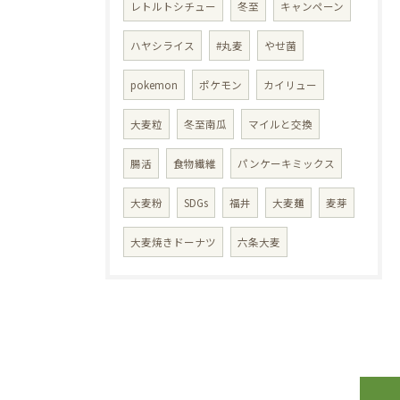
レトルトシチュー
冬至
キャンペーン
ハヤシライス
#丸麦
やせ菌
pokemon
ポケモン
カイリュー
大麦粒
冬至南瓜
マイルと交換
腸活
食物繊維
パンケーキミックス
大麦粉
SDGs
福井
大麦麺
麦芽
大麦焼きドーナツ
六条大麦