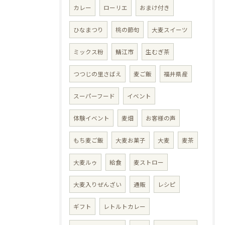
カレー
ローリエ
おまけ付き
ひなまつり
桃の節句
大麦スイーツ
ミックス粉
鯖江市
生むぎ茶
つつじの里さばえ
麦ご飯
福井県産
スーパーフード
イベント
体験イベント
麦畑
お客様の声
もち麦ご飯
大麦お菓子
大麦
麦茶
大麦ルゥ
給食
麦ストロー
大麦入りぜんざい
通販
レシピ
ギフト
レトルトカレー