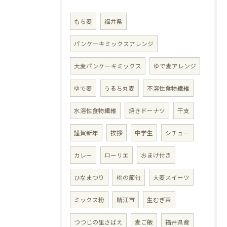
もち麦
福井県
パンケーキミックスアレンジ
大麦パンケーキミックス
ゆで麦アレンジ
ゆで麦
うるち丸麦
不溶性食物繊維
水溶性食物繊維
焼きドーナツ
干支
謹賀新年
挨拶
中学生
シチュー
カレー
ローリエ
おまけ付き
ひなまつり
桃の節句
大麦スイーツ
ミックス粉
鯖江市
生むぎ茶
つつじの里さばえ
麦ご飯
福井県産