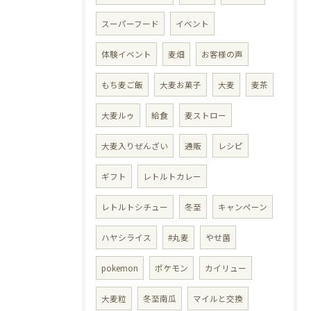
スーパーフード
イベント
体験イベント
麦畑
お客様の声
もち麦ご飯
大麦お菓子
大麦
麦茶
大麦ルゥ
給食
麦ストロー
大麦入りぜんざい
通販
レシピ
ギフト
レトルトカレー
レトルトシチュー
冬至
キャンペーン
ハヤシライス
#丸麦
やせ菌
pokemon
ポケモン
カイリュー
大麦粒
冬至南瓜
マイルと交換