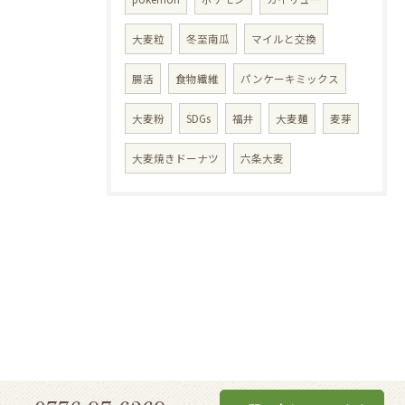
大麦粒
冬至南瓜
マイルと交換
腸活
食物繊維
パンケーキミックス
大麦粉
SDGs
福井
大麦麺
麦芽
大麦焼きドーナツ
六条大麦