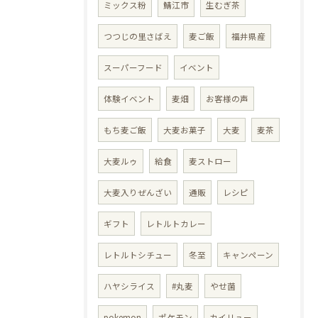
ミックス粉
鯖江市
生むぎ茶
つつじの里さばえ
麦ご飯
福井県産
スーパーフード
イベント
体験イベント
麦畑
お客様の声
もち麦ご飯
大麦お菓子
大麦
麦茶
大麦ルゥ
給食
麦ストロー
大麦入りぜんざい
通販
レシピ
ギフト
レトルトカレー
レトルトシチュー
冬至
キャンペーン
ハヤシライス
#丸麦
やせ菌
pokemon
ポケモン
カイリュー