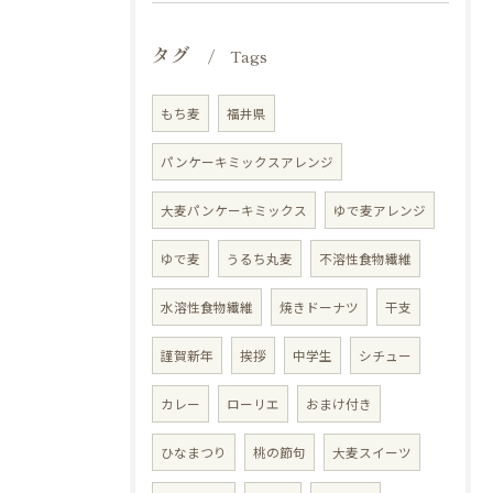
タグ
Tags
もち麦
福井県
パンケーキミックスアレンジ
大麦パンケーキミックス
ゆで麦アレンジ
ゆで麦
うるち丸麦
不溶性食物繊維
水溶性食物繊維
焼きドーナツ
干支
謹賀新年
挨拶
中学生
シチュー
カレー
ローリエ
おまけ付き
ひなまつり
桃の節句
大麦スイーツ