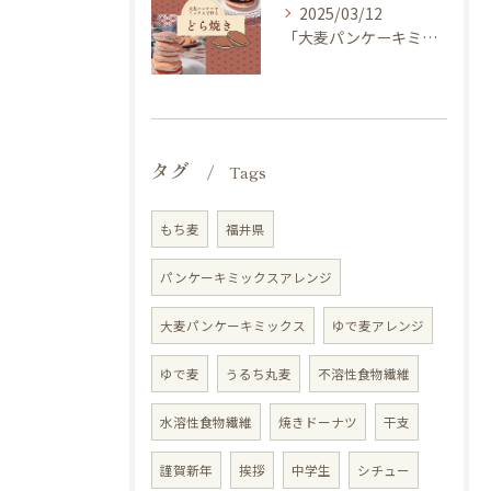
2025/03/12
「大麦パンケーキミックス」を使ってどら焼き作ってみませんか？
タグ
Tags
もち麦
福井県
パンケーキミックスアレンジ
大麦パンケーキミックス
ゆで麦アレンジ
ゆで麦
うるち丸麦
不溶性食物繊維
水溶性食物繊維
焼きドーナツ
干支
謹賀新年
挨拶
中学生
シチュー