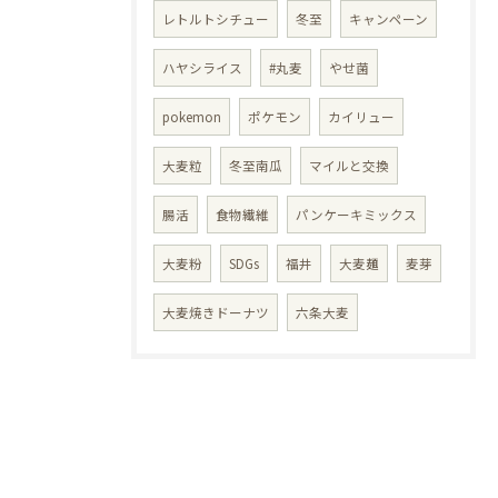
レトルトシチュー
冬至
キャンペーン
ハヤシライス
#丸麦
やせ菌
pokemon
ポケモン
カイリュー
大麦粒
冬至南瓜
マイルと交換
腸活
食物繊維
パンケーキミックス
大麦粉
SDGs
福井
大麦麺
麦芽
大麦焼きドーナツ
六条大麦