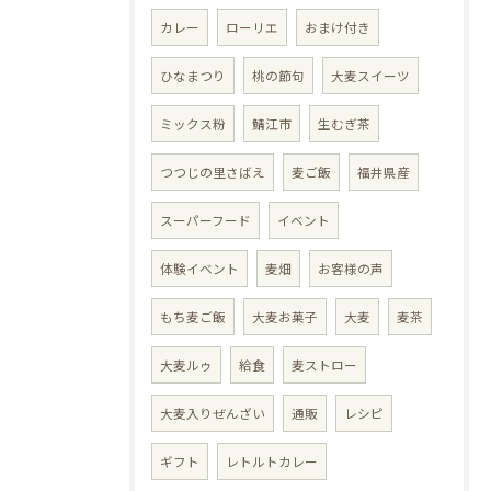
カレー
ローリエ
おまけ付き
ひなまつり
桃の節句
大麦スイーツ
ミックス粉
鯖江市
生むぎ茶
つつじの里さばえ
麦ご飯
福井県産
スーパーフード
イベント
体験イベント
麦畑
お客様の声
もち麦ご飯
大麦お菓子
大麦
麦茶
大麦ルゥ
給食
麦ストロー
大麦入りぜんざい
通販
レシピ
ギフト
レトルトカレー