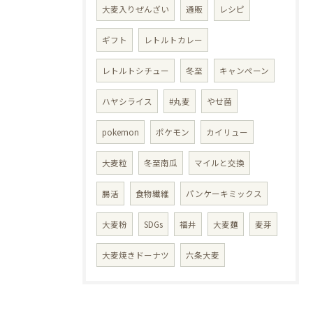
大麦入りぜんざい
通販
レシピ
ギフト
レトルトカレー
レトルトシチュー
冬至
キャンペーン
ハヤシライス
#丸麦
やせ菌
pokemon
ポケモン
カイリュー
大麦粒
冬至南瓜
マイルと交換
腸活
食物繊維
パンケーキミックス
大麦粉
SDGs
福井
大麦麺
麦芽
大麦焼きドーナツ
六条大麦