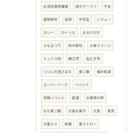
水溶性食物繊維
焼きドーナツ
干支
謹賀新年
挨拶
中学生
シチュー
カレー
ローリエ
おまけ付き
ひなまつり
桃の節句
大麦スイーツ
ミックス粉
鯖江市
生むぎ茶
つつじの里さばえ
麦ご飯
福井県産
スーパーフード
イベント
体験イベント
麦畑
お客様の声
もち麦ご飯
大麦お菓子
大麦
麦茶
大麦ルゥ
給食
麦ストロー