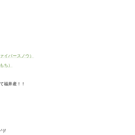
ァイバースノウ）
もち）
て福井産！！
)!