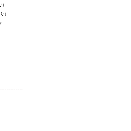
り）
たり）
☆
-------------