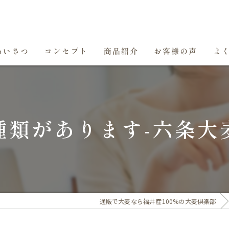
あいさつ
コンセプト
商品紹介
お客様の声
よ
種類があります-六条大
通販で大麦なら福井産100%の大麦倶楽部