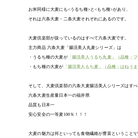
お米同様に大麦にも<うるち種>と<もち種>があり、
それは六条大麦・二条大麦それぞれにあるのです。
大麦倶楽部が扱っているのはすべて六条大麦です。
主力商品 六条大麦「腸活美人丸麦シリーズ」は
・うるち種の大麦が
「腸活美人うるち丸麦」（品種：フ
・もち種の大麦が
「腸活美人もち麦」（品種：はねうま
そして、大麦倶楽部の六条大麦腸活美人シリーズはすべ
六条大麦生産量日本一の福井県
品質も日本一
安心安全の一等麦100％！！！
大麦の魅力は何といっても食物繊維が豊富ということ!(^^