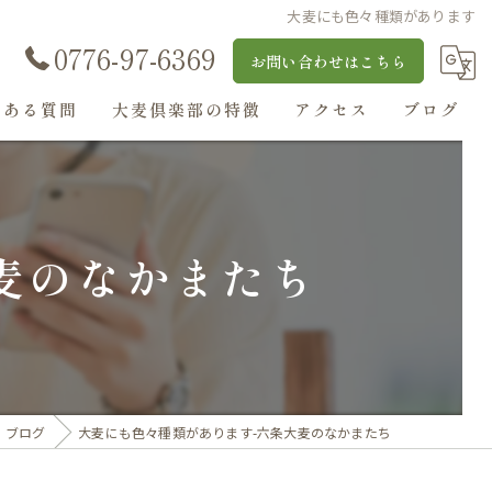
大麦にも色々種類があります
0776-97-6369
お問い合わせはこちら
くある質問
大麦倶楽部の特徴
アクセス
ブログ
丸麦
大麦ルゥ・ソース
麦のなかまたち
麦ストロー
大麦入りぜんざい
麦茶
ブログ
大麦にも色々種類があります-六条大麦のなかまたち