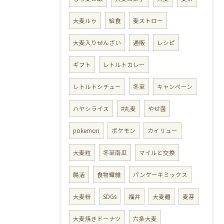
大麦ルゥ
給食
麦ストロー
大麦入りぜんざい
通販
レシピ
ギフト
レトルトカレー
レトルトシチュー
冬至
キャンペーン
ハヤシライス
#丸麦
やせ菌
pokemon
ポケモン
カイリュー
大麦粒
冬至南瓜
マイルと交換
腸活
食物繊維
パンケーキミックス
大麦粉
SDGs
福井
大麦麺
麦芽
大麦焼きドーナツ
六条大麦