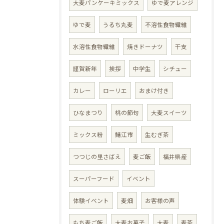
大麦パンケーキミックス
ゆで麦アレンジ
ゆで麦
うるち丸麦
不溶性食物繊維
水溶性食物繊維
焼きドーナツ
干支
謹賀新年
挨拶
中学生
シチュー
カレー
ローリエ
おまけ付き
ひなまつり
桃の節句
大麦スイーツ
ミックス粉
鯖江市
生むぎ茶
つつじの里さばえ
麦ご飯
福井県産
スーパーフード
イベント
体験イベント
麦畑
お客様の声
もち麦ご飯
大麦お菓子
大麦
麦茶