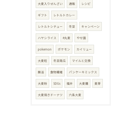
大麦入りぜんざい
通販
レシピ
ギフト
レトルトカレー
レトルトシチュー
冬至
キャンペーン
ハヤシライス
#丸麦
やせ菌
pokemon
ポケモン
カイリュー
大麦粒
冬至南瓜
マイルと交換
腸活
食物繊維
パンケーキミックス
大麦粉
SDGs
福井
大麦麺
麦芽
大麦焼きドーナツ
六条大麦