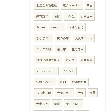
水溶性食物繊維
焼きドーナツ
干支
謹賀新年
挨拶
中学生
シチュー
カレー
ローリエ
おまけ付き
ひなまつり
桃の節句
大麦スイーツ
ミックス粉
鯖江市
生むぎ茶
つつじの里さばえ
麦ご飯
福井県産
スーパーフード
イベント
体験イベント
麦畑
お客様の声
もち麦ご飯
大麦お菓子
大麦
麦茶
大麦ルゥ
給食
麦ストロー