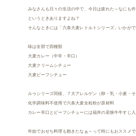
みなさんも日々の生活の中で、今日は疲れた～なにも作
というときありますよね？
そんなときには「六条大麦レトルトシリーズ」いかがで
味は全部で四種類
大麦カレー（中辛・辛口）
大麦クリームシチュー
大麦ビーフシチュー
ルゥシリーズ同様、７大アレルゲン（卵・乳・小麦・そ
化学調味料不使用で六条大麦全粒粉が原材料
カレー辛口とビーフシチューには福井の若狭牛牛すじ入りで
年始でおせち料理も飽きたなぁ～って時にもおススメで