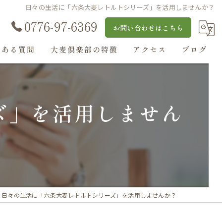
日々の生活に「六条大麦レトルトシリーズ」を活用しませんか？
0776-97-6369
お問い合わせはこちら
くある質問
大麦倶楽部の特徴
アクセス
ブログ
丸麦
大麦ルゥ・ソース
ズ」を活用しません
麦ストロー
大麦入りぜんざい
麦茶
日々の生活に「六条大麦レトルトシリーズ」を活用しませんか？