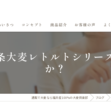
あいさつ
コンセプト
商品紹介
お客様の声
よ
条大麦レトルトシリー
か？
通販で大麦なら福井産100%の大麦倶楽部
ブログ