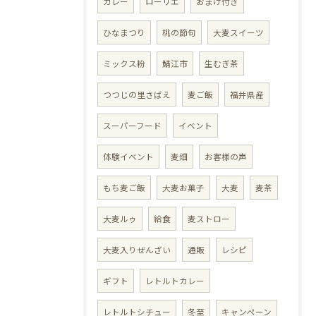
カレー
ローリエ
おまけ付き
ひなまつり
桃の節句
大麦スイーツ
ミックス粉
鯖江市
生むぎ茶
つつじの里さばえ
麦ご飯
福井県産
スーパーフード
イベント
体験イベント
麦畑
お客様の声
もち麦ご飯
大麦お菓子
大麦
麦茶
大麦ルゥ
給食
麦ストロー
大麦入りぜんざい
通販
レシピ
ギフト
レトルトカレー
レトルトシチュー
冬至
キャンペーン