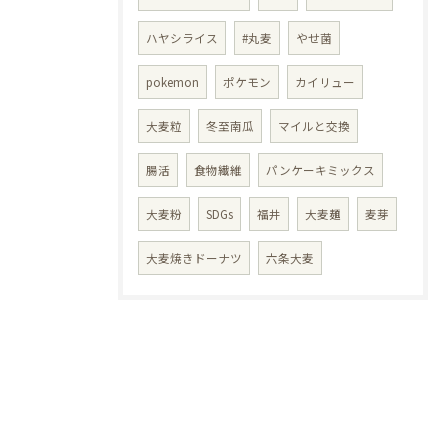
ハヤシライス
#丸麦
やせ菌
pokemon
ポケモン
カイリュー
大麦粒
冬至南瓜
マイルと交換
腸活
食物繊維
パンケーキミックス
大麦粉
SDGs
福井
大麦麺
麦芽
大麦焼きドーナツ
六条大麦