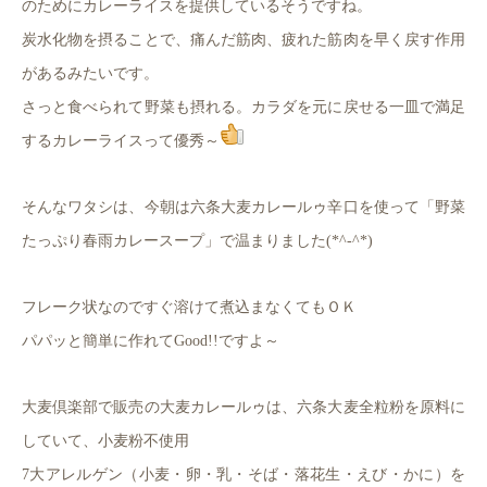
のためにカレーライスを提供しているそうですね。
炭水化物を摂ることで、痛んだ筋肉、疲れた筋肉を早く戻す作用
があるみたいです。
さっと食べられて野菜も摂れる。カラダを元に戻せる一皿で満足
するカレーライスって優秀～
そんなワタシは、今朝は六条大麦カレールゥ辛口を使って「野菜
たっぷり春雨カレースープ」で温まりました(*^-^*)
フレーク状なのですぐ溶けて煮込まなくてもＯＫ
パパッと簡単に作れてGood!!ですよ～
大麦倶楽部で販売の大麦カレールゥは、六条大麦全粒粉を原料に
していて、小麦粉不使用
7大アレルゲン（小麦・卵・乳・そば・落花生・えび・かに
）を